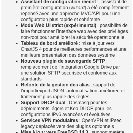
Assistant de configuration réécrit
: l'assistant de
première configuration (
wizard
) a été complètement
repensé avec une approche MVC/API pour une
configuration plus rapide et cohérente
Mode Web UI strict (expérimental)
: possibilité de
faire fonctionner l'interface web avec des privilèges
non-root pour améliorer la sécurité opérationnelle
Tableau de bord amélioré
: mise à jour vers
ChartJS 4 pour de meilleures performances et une
meilleure présentation des données système
Nouveau plugin de sauvegarde SFTP
:
remplacement de l'intégration Google Drive par
une solution SFTP sécurisée et conforme aux
standards
Refonte de la gestion des alias
: support de
l'import/export JSON, automatisation améliorée et
traitement plus rapide des règles
Support DHCP dual
: Dnsmasq pour les
déploiements légers et Kea DHCP pour les
configurations IPv6 avancées et évolutives
Services VPN modulaires
: OpenVPN et IPsec
legacy déplacés vers des plugins optionnels
Mise à jour vers FreeBSD 14.3
: support matériel