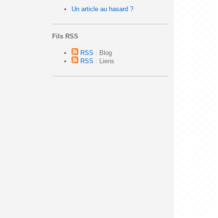
Un article au hasard ?
Fils RSS
RSS
: Blog
RSS
: Liens