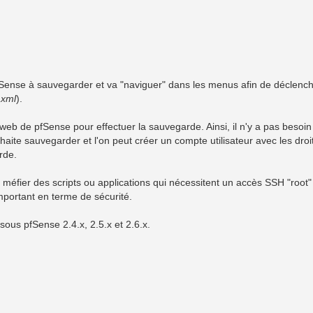
pfSense à sauvegarder et va "naviguer" dans les menus afin de déclench
.xml
).
ce web de pfSense pour effectuer la sauvegarde. Ainsi, il n'y a pas besoin
aite sauvegarder et l'on peut créer un compte utilisateur avec les droi
rde.
fier des scripts ou applications qui nécessitent un accès SSH "root" 
important en terme de sécurité.
ous pfSense 2.4.x, 2.5.x et 2.6.x.