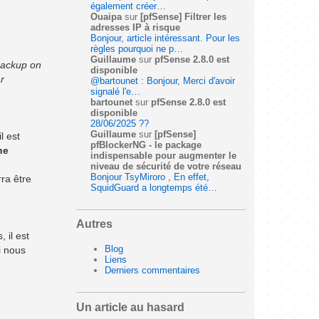
également créer…
Ouaipa
sur
[pfSense] Filtrer les
adresses IP à risque
Bonjour, article intéressant. Pour les
règles pourquoi ne p…
Guillaume
sur
pfSense 2.8.0 est
backup on
disponible
r
@bartounet : Bonjour, Merci d'avoir
signalé l'e…
bartounet
sur
pfSense 2.8.0 est
disponible
28/06/2025 ??
Guillaume
sur
[pfSense]
l est
pfBlockerNG - le package
ne
indispensable pour augmenter le
niveau de sécurité de votre réseau
Bonjour TsyMiroro , En effet,
rra être
SquidGuard a longtemps été…
Autres
 il est
Blog
i nous
Liens
Derniers commentaires
Un article au hasard