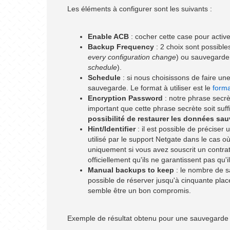
Les éléments à configurer sont les suivants :
Enable ACB
: cocher cette case pour activ
Backup Frequency
: 2 choix sont possibl
every configuration change
) ou sauvegarder 
schedule
).
Schedule
: si nous choisissons de faire une 
sauvegarde. Le format à utiliser est le
forma
Encryption Password
: notre phrase secrè
important que cette phrase secrète soit su
possibilité de restaurer les données sa
Hint/Identifier
: il est possible de préciser 
utilisé par le support Netgate dans le cas où
uniquement si vous avez souscrit un contra
officiellement qu'ils ne garantissent pas qu
Manual backups to keep
: le nombre de s
possible de réserver jusqu'à cinquante pl
semble être un bon compromis.
Exemple de résultat obtenu pour une sauvegarde