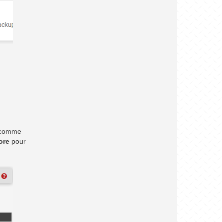
 (comme
ore
pour