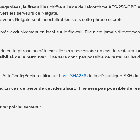
vegardées, le firewall les chiffre à l'aide de l'algorithme AES-256-CBC 
 vers les serveurs de Netgate.
erveurs Netgate sont indéchiffrables sans cette phrase secrète.
vée exclusivement en local sur le firewall. Elle n'est jamais directemen
 de cette phrase secrète car elle sera nécessaire en cas de restaurati
ibilité de la retrouver
. Il ne sera donc pas possible de restaurer les
ll, AutoConfigBackup utilise un
hash
SHA256
de la clé publique SSH du f
vé.
En cas de perte de cet identifiant, il ne sera pas possible de res
rver précieusement :