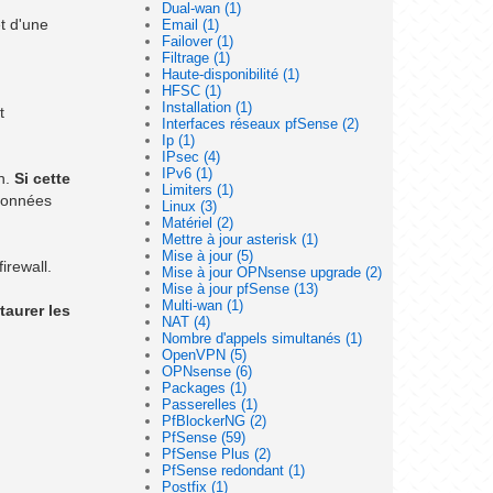
Dual-wan (1)
et d'une
Email (1)
Failover (1)
Filtrage (1)
Haute-disponibilité (1)
HFSC (1)
Installation (1)
t
Interfaces réseaux pfSense (2)
Ip (1)
IPsec (4)
IPv6 (1)
on.
Si cette
Limiters (1)
 données
Linux (3)
Matériel (2)
Mettre à jour asterisk (1)
Mise à jour (5)
irewall.
Mise à jour OPNsense upgrade (2)
Mise à jour pfSense (13)
Multi-wan (1)
taurer les
NAT (4)
Nombre d'appels simultanés (1)
OpenVPN (5)
OPNsense (6)
Packages (1)
Passerelles (1)
PfBlockerNG (2)
PfSense (59)
PfSense Plus (2)
PfSense redondant (1)
Postfix (1)