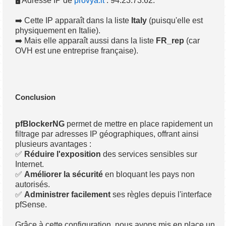
🖥️ Adresse IP de
provya.it
: 94.23.73.62.
➡️ Cette IP apparaît dans la liste
Italy
(puisqu'elle est
physiquement en Italie).
➡️ Mais elle apparaît aussi dans la liste
FR_rep
(car
OVH est une entreprise française).
Conclusion
pfBlockerNG
permet de mettre en place rapidement un
filtrage par adresses IP géographiques, offrant ainsi
plusieurs avantages :
✅
Réduire l'exposition
des services sensibles sur
Internet.
✅
Améliorer la sécurité
en bloquant les pays non
autorisés.
✅
Administrer facilement
ses règles depuis l'interface
pfSense.
Grâce à cette configuration, nous avons mis en place un