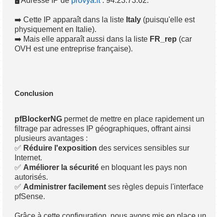
🖥️ Adresse IP de
provya.it
: 94.23.73.62.
➡️ Cette IP apparaît dans la liste
Italy
(puisqu'elle est
physiquement en Italie).
➡️ Mais elle apparaît aussi dans la liste
FR_rep
(car
OVH est une entreprise française).
Conclusion
pfBlockerNG
permet de mettre en place rapidement un
filtrage par adresses IP géographiques, offrant ainsi
plusieurs avantages :
✅
Réduire l'exposition
des services sensibles sur
Internet.
✅
Améliorer la sécurité
en bloquant les pays non
autorisés.
✅
Administrer facilement
ses règles depuis l'interface
pfSense.
Grâce à cette configuration, nous avons mis en place un