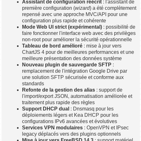
Assistant de configuration réécrit
: l'assistant de
première configuration (
wizard
) a été complètement
repensé avec une approche MVC/API pour une
configuration plus rapide et cohérente
Mode Web UI strict (expérimental)
: possibilité de
faire fonctionner l'interface web avec des privilèges
non-root pour améliorer la sécurité opérationnelle
Tableau de bord amélioré
: mise à jour vers
ChartJS 4 pour de meilleures performances et une
meilleure présentation des données système
Nouveau plugin de sauvegarde SFTP
:
remplacement de l'intégration Google Drive par
une solution SFTP sécurisée et conforme aux
standards
Refonte de la gestion des alias
: support de
l'import/export JSON, automatisation améliorée et
traitement plus rapide des règles
Support DHCP dual
: Dnsmasq pour les
déploiements légers et Kea DHCP pour les
configurations IPv6 avancées et évolutives
Services VPN modulaires
: OpenVPN et IPsec
legacy déplacés vers des plugins optionnels
Mise à jour vers FreeBSD 14.3
: support matériel