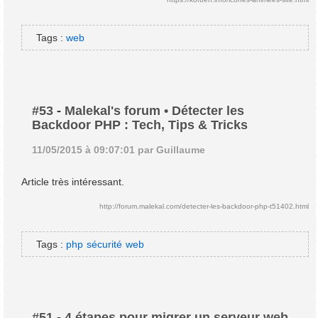
Tags :
web
#53
-
Malekal's forum • Détecter les
Backdoor PHP : Tech, Tips & Tricks
11/05/2015 à 09:07:01 par Guillaume
Article très intéressant.
http://forum.malekal.com/detecter-les-backdoor-php-t51402.html
Tags :
php
sécurité
web
#51
-
4 étapes pour migrer un serveur web