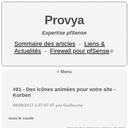
Provya
Expertise pfSense
Sommaire des articles
-
Liens &
Actualités
-
Firewall pour pfSense
≡ Menu
#81
-
Des icônes animées pour votre site -
Korben
08/08/2017 à 07:57:47 par Guillaume
sous le coude
https://korben.info/icones-animees-site.html