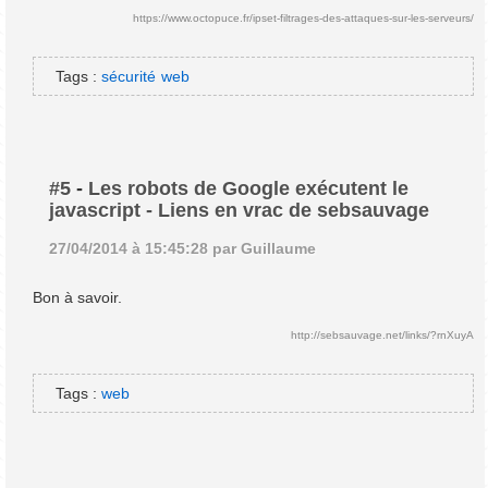
https://www.octopuce.fr/ipset-filtrages-des-attaques-sur-les-serveurs/
Tags :
sécurité
web
#5
-
Les robots de Google exécutent le
javascript - Liens en vrac de sebsauvage
27/04/2014 à 15:45:28 par Guillaume
Bon à savoir.
http://sebsauvage.net/links/?rnXuyA
Tags :
web