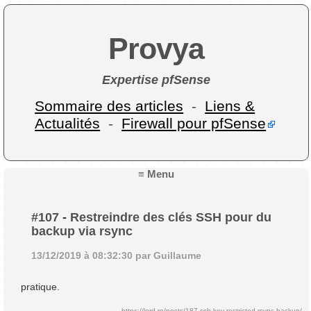
Provya
Expertise pfSense
Sommaire des articles
-
Liens &
Actualités
-
Firewall pour pfSense
≡ Menu
#107
-
Restreindre des clés SSH pour du
backup via rsync
13/12/2019 à 08:32:30 par Guillaume
pratique.
https://lord.re/posts/187-ssh-key-restricted-rsync-backup/