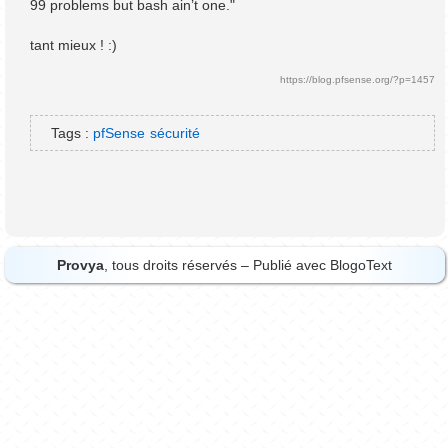
99 problems but bash ain’t one."
tant mieux ! :)
https://blog.pfsense.org/?p=1457
Tags :
pfSense
sécurité
Provya
, tous droits réservés – Publié avec
BlogoText