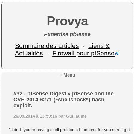
Provya
Expertise pfSense
Sommaire des articles
-
Liens &
Actualités
-
Firewall pour pfSense
≡ Menu
#32
-
pfSense Digest » pfSense and the
CVE-2014-6271 (“shellshock”) bash
exploit.
26/09/2014 à 13:59:16 par Guillaume
"tl;dr: If you’re having shell problems I feel bad for you son. I got