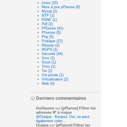
Linux (15)
Mise à jour pfSense (8)
Mysql (2)
NTP (1)
PANF (1)
Pdf (2)
PfSense (41)
Pfsense (5)
Php (5)
Pratique (22)
Réseau (2)
RGPD (1)
Sécurité (44)
Sms (1)
Snort (1)
Timo (1)
Tor (1)
Vie privée (1)
Virtualisation (2)
Web (5)
Derniers commentaires
Guillaume
sur
[pfSense] Filtrer les
adresses IP à risque
@Ouaipa : Bonjour, Oui, on peut
également créer…
Ouaipa
sur
[pfSense] Filtrer les