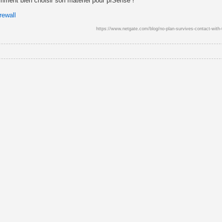
comment bien choisir son matériel pour pfSense !
rewall
https://www.netgate.com/blog/no-plan-survives-contact-with-t