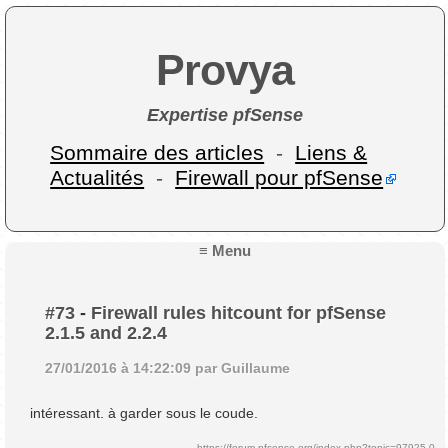
Provya
Expertise pfSense
Sommaire des articles
-
Liens &
Actualités
-
Firewall pour pfSense
≡ Menu
#73
-
Firewall rules hitcount for pfSense
2.1.5 and 2.2.4
27/01/2016 à 14:22:09 par Guillaume
intéressant. à garder sous le coude.
https://forum.pfsense.org/index.php?topic=97925.0