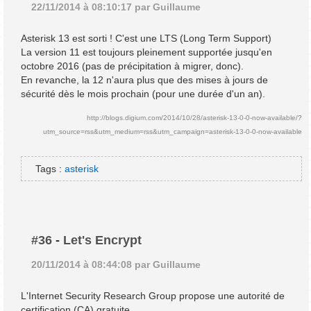
22/11/2014 à 08:10:17 par Guillaume
Asterisk 13 est sorti ! C'est une LTS (Long Term Support)
La version 11 est toujours pleinement supportée jusqu'en
octobre 2016 (pas de précipitation à migrer, donc).
En revanche, la 12 n'aura plus que des mises à jours de
sécurité dès le mois prochain (pour une durée d'un an).
http://blogs.digium.com/2014/10/28/asterisk-13-0-0-now-available/?
utm_source=rss&utm_medium=rss&utm_campaign=asterisk-13-0-0-now-available
Tags :
asterisk
#36
-
Let's Encrypt
20/11/2014 à 08:44:08 par Guillaume
L'Internet Security Research Group propose une autorité de
certification (CA) gratuite.