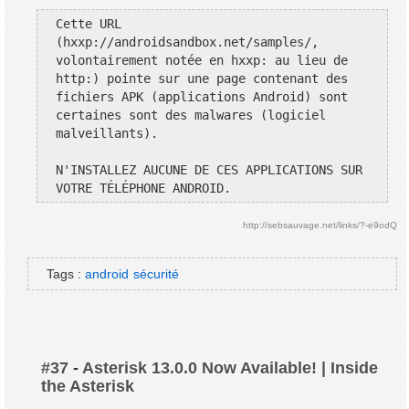
Cette URL 
(hxxp://androidsandbox.net/samples/, 
volontairement notée en hxxp: au lieu de 
http:) pointe sur une page contenant des 
fichiers APK (applications Android) sont 
certaines sont des malwares (logiciel 
malveillants).
N'INSTALLEZ AUCUNE DE CES APPLICATIONS SUR 
VOTRE TÉLÉPHONE ANDROID.
http://sebsauvage.net/links/?-e9odQ
Tags :
android
sécurité
#37
-
Asterisk 13.0.0 Now Available! | Inside
the Asterisk