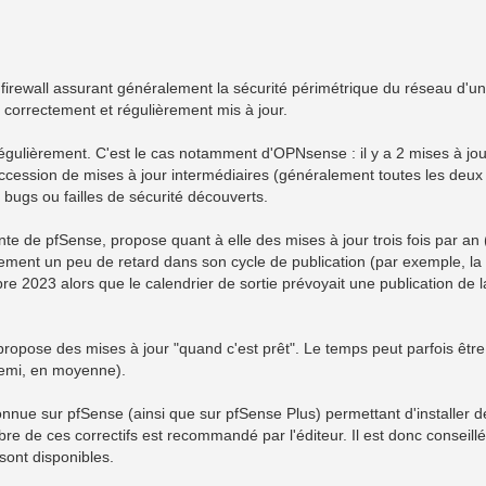
e firewall assurant généralement la sécurité périmétrique du réseau d'u
it correctement et régulièrement mis à jour.
régulièrement. C'est le cas notamment d'OPNsense : il y a 2 mises à jou
succession de mises à jour intermédiaires (généralement toutes les deux 
bugs ou failles de sécurité découverts.
e de pfSense, propose quant à elle des mises à jour trois fois par an (
ement un peu de retard dans son cycle de publication (par exemple, la
e 2023 alors que le calendrier de sortie prévoyait une publication de l
opose des mises à jour "quand c'est prêt". Le temps peut parfois être
demi, en moyenne).
onnue sur pfSense (ainsi que sur pfSense Plus) permettant d'installer d
bre de ces correctifs est recommandé par l'éditeur. Il est donc conseillé
sont disponibles.