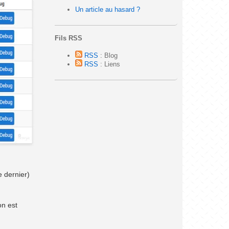
Un article au hasard ?
Fils RSS
RSS
: Blog
RSS
: Liens
e dernier)
on est