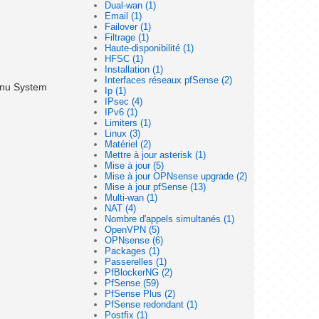
Dual-wan (1)
Email (1)
Failover (1)
Filtrage (1)
Haute-disponibilité (1)
HFSC (1)
Installation (1)
Interfaces réseaux pfSense (2)
menu System
Ip (1)
IPsec (4)
IPv6 (1)
Limiters (1)
Linux (3)
Matériel (2)
Mettre à jour asterisk (1)
Mise à jour (5)
Mise à jour OPNsense upgrade (2)
Mise à jour pfSense (13)
Multi-wan (1)
NAT (4)
Nombre d'appels simultanés (1)
OpenVPN (5)
OPNsense (6)
Packages (1)
Passerelles (1)
PfBlockerNG (2)
PfSense (59)
PfSense Plus (2)
PfSense redondant (1)
Postfix (1)