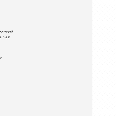
correctif
e n'est
de