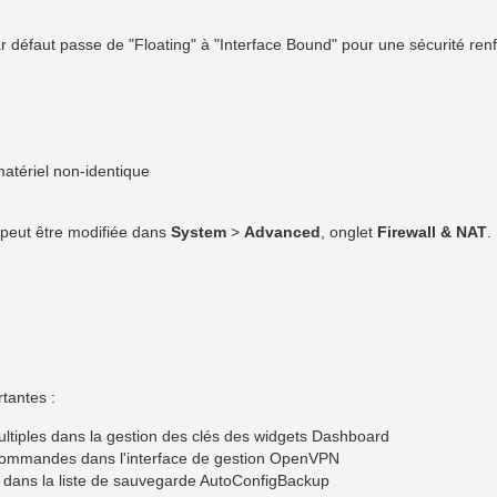
par défaut passe de "Floating" à "Interface Bound" pour une sécurité ren
atériel non-identique
 peut être modifiée dans
System
>
Advanced
, onglet
Firewall & NAT
.
rtantes :
ltiples dans la gestion des clés des widgets Dashboard
 commandes dans l'interface de gestion OpenVPN
l dans la liste de sauvegarde AutoConfigBackup