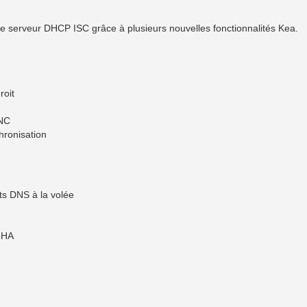
 le serveur DHCP ISC grâce à plusieurs nouvelles fonctionnalités Kea.
roit
YNC
hronisation
ts DNS à la volée
s HA