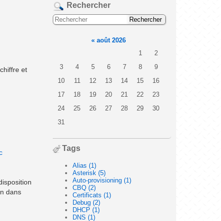
Rechercher
«
août 2026
1
2
3
4
5
6
7
8
9
hiffre et
10
11
12
13
14
15
16
17
18
19
20
21
22
23
24
25
26
27
28
29
30
31
Tags
c
Alias (1)
Asterisk (5)
Auto-provisioning (1)
disposition
CBQ (2)
on dans
Certificats (1)
Debug (2)
DHCP (1)
DNS (1)