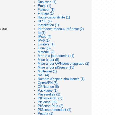
Dual-wan (1)
Email (1)
Failover (1)
Filtrage (1)
Haute-disponibilité (1)
HFSC (1)
Installation (1)
s par
Interfaces réseaux pfSense (2)
Ip (1)
IPsec (4)
IPv6 (1)
Limiters (1)
Linux (3)
Matériel (2)
Mettre à jour asterisk (1)
Mise à jour (5)
Mise à jour OPNsense upgrade (2)
Mise à jour pfSense (13)
Multi-wan (1)
NAT (4)
Nombre d'appels simultanés (1)
OpenVPN (5)
OPNsense (6)
Packages (1)
Passerelles (1)
PfBlockerNG (2)
PfSense (59)
PfSense Plus (2)
PfSense redondant (1)
Postfix (1)