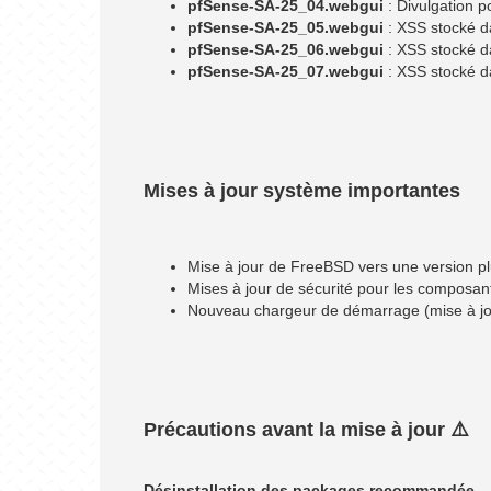
pfSense-SA-25_04.webgui
: Divulgation p
pfSense-SA-25_05.webgui
: XSS stocké d
pfSense-SA-25_06.webgui
: XSS stocké da
pfSense-SA-25_07.webgui
: XSS stocké 
Mises à jour système importantes
Mise à jour de FreeBSD vers une version p
Mises à jour de sécurité pour les composa
Nouveau chargeur de démarrage (mise à jou
Précautions avant la mise à jour ⚠️
Désinstallation des packages recommandée