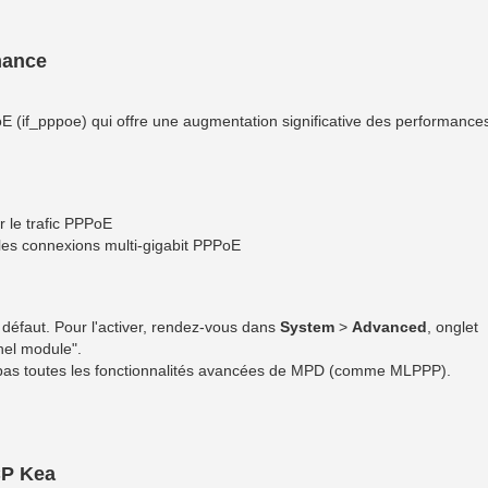
mance
 (if_pppoe) qui offre une augmentation significative des performance
r le trafic PPPoE
es connexions multi-gigabit PPPoE
r défaut. Pour l'activer, rendez-vous dans
System
>
Advanced
, onglet
nel module".
as toutes les fonctionnalités avancées de MPD (comme MLPPP).
CP Kea