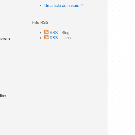
Un article au hasard ?
Fils RSS
RSS
: Blog
RSS
: Liens
niveau
lias