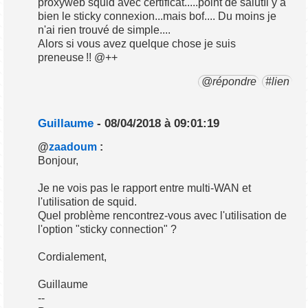
proxyweb squid avec certificat.....point de salutIl y a
bien le sticky connexion...mais bof.... Du moins je
n'ai rien trouvé de simple....
Alors si vous avez quelque chose je suis
preneuse !! @++
@répondre
#lien
Guillaume
- 08/04/2018 à 09:01:19
@
zaadoum
:
Bonjour,
Je ne vois pas le rapport entre multi-WAN et
l'utilisation de squid.
Quel problème rencontrez-vous avec l'utilisation de
l'option "sticky connection" ?
Cordialement,
Guillaume
--