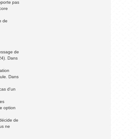
pporte pas
core
e de
ressage de
/24). Dans
tation
gule. Dans
cas d'un
les
e option
décide de
us ne