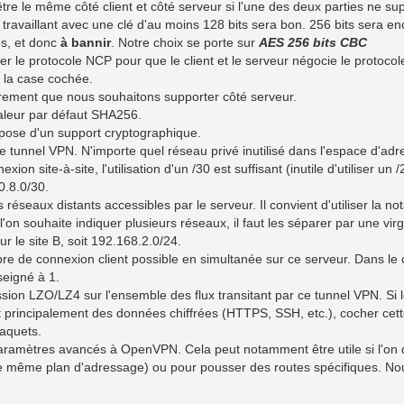
tre le même côté client et côté serveur si l'une des deux parties ne su
 travaillant avec une clé d'au moins 128 bits sera bon. 256 bits sera en
s, et donc
à bannir
. Notre choix se porte sur
AES 256 bits CBC
er le protocole NCP pour que le client et le serveur négocie le protocol
s la case cochée.
frement que nous souhaitons supporter côté serveur.
valeur par défaut SHA256.
ispose d'un support cryptographique.
 le tunnel VPN. N'importe quel réseau privé inutilisé dans l'espace d'ad
xion site-à-site, l'utilisation d'un /30 est suffisant (inutile d'utiliser un 
0.8.0/30.
 réseaux distants accessibles par le serveur. Il convient d'utiliser la no
'on souhaite indiquer plusieurs réseaux, il faut les séparer par une vir
ur le site B, soit 192.168.2.0/24.
re de connexion client possible en simultanée sur ce serveur. Dans le 
seigné à 1.
sion LZO/LZ4 sur l'ensemble des flux transitant par ce tunnel VPN. Si 
 principalement des données chiffrées (HTTPS, SSH, etc.), cocher cett
paquets.
ramètres avancés à OpenVPN. Cela peut notamment être utile si l'on 
 le même plan d'adressage) ou pour pousser des routes spécifiques. No