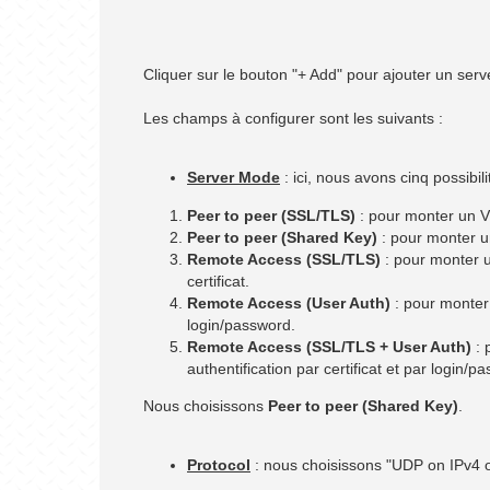
Cliquer sur le bouton "+ Add" pour ajouter un ser
Les champs à configurer sont les suivants :
Server Mode
: ici, nous avons cinq possibili
Peer to peer (SSL/TLS)
: pour monter un VPN
Peer to peer (Shared Key)
: pour monter un
Remote Access (SSL/TLS)
: pour monter u
certificat.
Remote Access (User Auth)
: pour monter 
login/password.
Remote Access (SSL/TLS + User Auth)
: 
authentification par certificat et par login/p
Nous choisissons
Peer to peer (Shared Key)
.
Protocol
: nous choisissons "UDP on IPv4 o