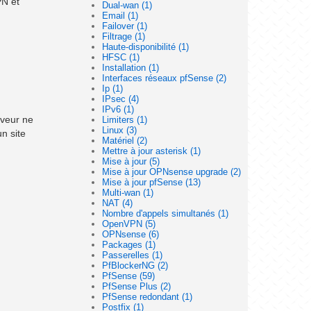
PN et
Dual-wan (1)
Email (1)
Failover (1)
Filtrage (1)
Haute-disponibilité (1)
HFSC (1)
Installation (1)
Interfaces réseaux pfSense (2)
Ip (1)
IPsec (4)
IPv6 (1)
rveur ne
Limiters (1)
Linux (3)
n site
Matériel (2)
Mettre à jour asterisk (1)
Mise à jour (5)
Mise à jour OPNsense upgrade (2)
Mise à jour pfSense (13)
Multi-wan (1)
NAT (4)
Nombre d'appels simultanés (1)
OpenVPN (5)
OPNsense (6)
Packages (1)
Passerelles (1)
PfBlockerNG (2)
PfSense (59)
PfSense Plus (2)
PfSense redondant (1)
Postfix (1)