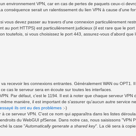
à un environnement VPN, car en cas de pertes de paquets ceux-ci devro
La conséquence serait un ralentissement du lien VPN à cause d'une for
si vous devez passer au travers d'une connexion particulièrement restri
nt au port HTTPS) est particulièrement judicieux (il est rare que le port
tion toutefois, si vous choisissez le port 443, assurez-vous d'abord qu
eur va recevoir les connexions entrantes. Généralement WAN ou OPT1. Il
ce cas le serveur sera en écoute sur toutes les interfaces.
PN. Par défaut, c'est le 1194. Il est à noter que chaque serveur VPN d
 même manière, il est important de s'assurer qu'aucun autre service ne
 essayé ils ont eu des problèmes
:-)
 à ce serveur VPN. C'est ce nom qui apparaîtra dans les listes déroul
s endroits du WebGUI pfSense. Dans notre cas, nous saisissons "VPN P
oché la case "
Automatically generate a shared key
". La clé sera à copie