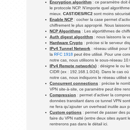
Encryption algorithm
: ce paramètre doit ê
le protocole NCP. N'importe quel algorithme
mieux.
CAST/DES/RC2
sont moins sécurisé
Enable NCP
: cocher la case permet d'activ
chiffrement le plus approprié. Nous laisson
NCP Algorithms
: Les algortithmes de chif
Auth digest algorithm
: nous laissons la 
Hardware Crypto
: précise si le serveur d
IPv4 Tunnel Network
: réseau utilisé pour
la
RFC 1918
peut être utilisé. Pour une conne
notre cas, nous utilisons le sous-réseau 10.
IPv4 Remote network(s)
: désigne le ou les
CIDR (ex : 192.168.1.0/24). Dans le cas où l
notre cas, nous indiquons le réseau utilisé s
Concurrent connections
: précise le nomb
VPN site-à-site, ce paramètre peut être ren
Compression
: permet d'activer la compres
données transitant dans ce tunnel VPN sont
ne fera qu'ajouter un overhead inutile aux 
Custom options
: permet de passer des pa
faire du VPN natté (entre deux sites ayant
rentrerons pas dans le détail ici.