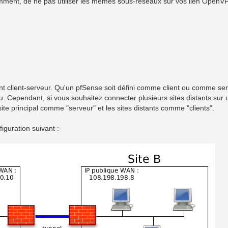
emment, de ne pas utiliser les mêmes sous-réseaux sur vos lien OpenV
client-serveur. Qu'un pfSense soit défini comme client ou comme se
. Cependant, si vous souhaitez connecter plusieurs sites distants sur u
e site principal comme "serveur" et les sites distants comme "clients".
iguration suivant :