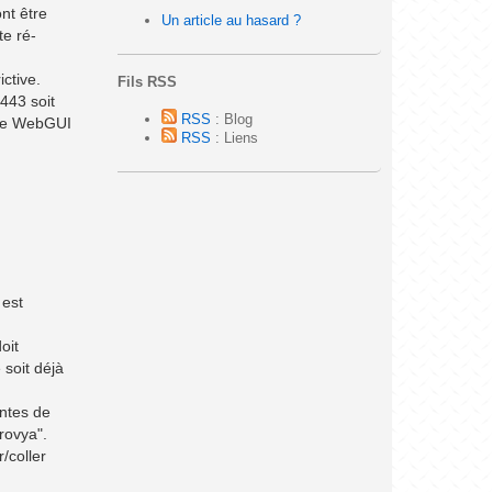
nt être
Un article au hasard ?
te ré-
ctive.
Fils RSS
 443 soit
RSS
: Blog
e le WebGUI
RSS
: Liens
 est
oit
 soit déjà
antes de
rovya".
r/coller